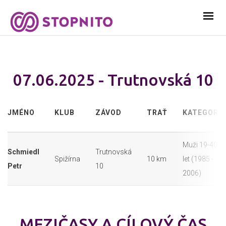
07.06.2025 - Trutnovská 10
JMÉNO
KLUB
ZÁVOD
TRAŤ
KATEGORIE
Muži 19-40
Schmiedl
Trutnovská
Spižírna
10 km
let (1985 -
Petr
10
2006)
MEZIČASY A CÍLOVÝ ČAS