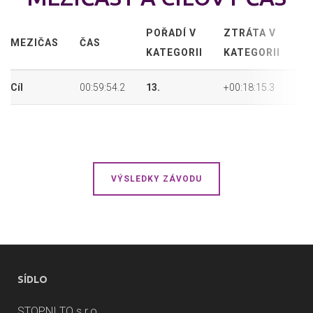
POŘADÍ V
ZTRÁTA V
P
MEZIČAS
ČAS
KATEGORII
KATEGORII
P
Cíl
00:59:54.2
13.
+00:18:15.3
27
VÝSLEDKY ZÁVODU
SÍDLO
STOPNI TO s.r.o.