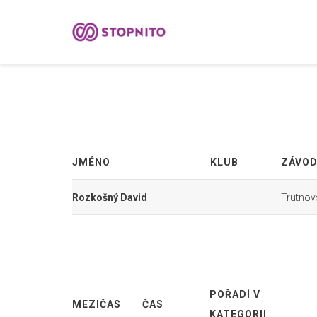
JMÉNO
KLUB
ZÁVO
Rozkošný David
Trutnov
POŘADÍ V
MEZIČAS
ČAS
KATEGORII