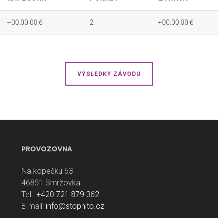
+00:00:00.6
2.
+00:00:00.6
VÝSLEDKY ZÁVODU
PROVOZOVNA
Na kopečku 63
46851 Smržovka
Tel.:
+420 721 879 362
E-mail:
info@stopnito.cz