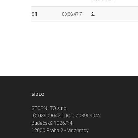
Cíl
00:08:47.7
2.
SÍDLO
STOPNI TO s.r.o.
IČ: 03909042, DIČ: CZ03909042
Budečská 1026/14
12000 Praha 2 - Vinohrady