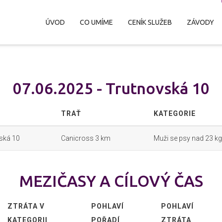
ÚVOD
CO UMÍME
CENÍK SLUŽEB
ZÁVODY
07.06.2025 - Trutnovská 10
D
TRAŤ
KATEGORIE
ská 10
Canicross 3 km
Muži se psy nad 23 kg
MEZIČASY A CÍLOVÝ ČAS
ZTRÁTA V
POHLAVÍ
POHLAVÍ
KATEGORII
POŘADÍ
ZTRÁTA