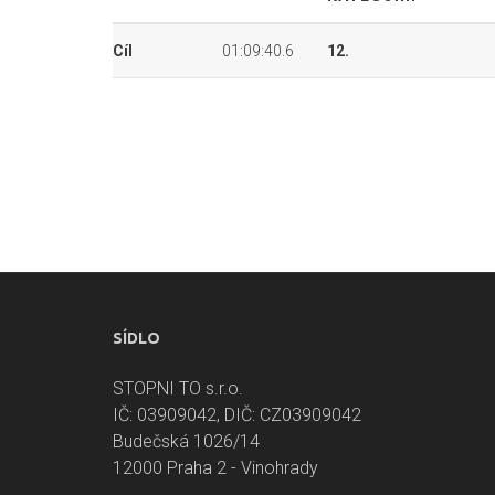
Cíl
01:09:40.6
12.
SÍDLO
STOPNI TO s.r.o.
IČ: 03909042, DIČ: CZ03909042
Budečská 1026/14
12000 Praha 2 - Vinohrady