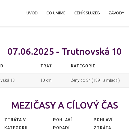
ÚVOD
CO UMÍME
CENÍK SLUŽEB
ZÁVODY
07.06.2025 - Trutnovská 10
OD
TRAŤ
KATEGORIE
ovská 10
10 km
Ženy do 34 (1991 a mladší)
MEZIČASY A CÍLOVÝ ČAS
ZTRÁTA V
POHLAVÍ
POHLAVÍ
KATEGORII
POŘADÍ
ZTRÁTA