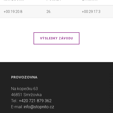
+00:19:20.8
26.
+00:29:17.3
VÝSLEDKY ZÁVODU
PROVOZOVNA
Na kopečku 63
46851 Smržovka
Tel.:
+420 721 879 362
E-mail:
info@stopnito.cz