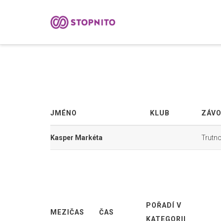
JMÉNO
KLUB
ZÁV
Kasper Markéta
Trutn
POŘADÍ V
MEZIČAS
ČAS
KATEGORII