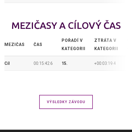
MEZIČASY A CÍLOVÝ ČAS
POŘADÍ V
ZTRÁTA V
P
MEZIČAS
ČAS
KATEGORII
KATEGORII
P
Cíl
00:15:42.6
15.
+00:03:19.4
73
VÝSLEDKY ZÁVODU