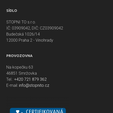
SÍDLO
STOPNI TO s.r.o.
IČ: 03909042, DIČ: CZ03909042
Budečská 1026/14
12000 Praha 2 - Vinohrady
PROVOZOVNA
Na kopečku 63
46851 Smržovka
Tel.:
+420 721 879 362
E-mail:
info@stopnito.cz