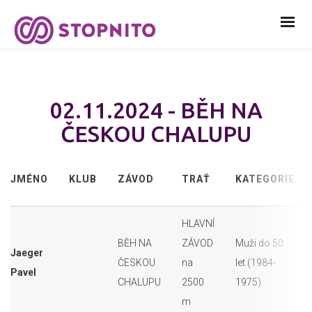
02.11.2024 - BĚH NA
ČESKOU CHALUPU
JMÉNO
KLUB
ZÁVOD
TRAŤ
KATEGORIE
HLAVNÍ
BĚH NA
ZÁVOD
Muži do 50
Jaeger
ČESKOU
na
let (1984-
Pavel
CHALUPU
2500
1975)
m