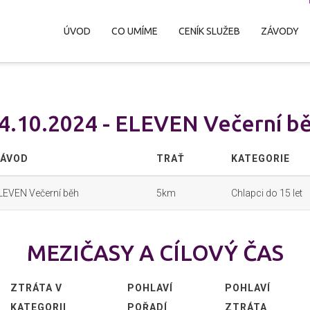
ÚVOD
CO UMÍME
CENÍK SLUŽEB
ZÁVODY
4.10.2024 - ELEVEN Večerní b
ÁVOD
TRAŤ
KATEGORIE
LEVEN Večerní běh
5km
Chlapci do 15 let
MEZIČASY A CÍLOVÝ ČAS
ZTRÁTA V
POHLAVÍ
POHLAVÍ
KATEGORII
POŘADÍ
ZTRÁTA