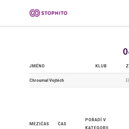
0
JMÉNO
KLUB
Z
Chroumal Vojtěch
E
POŘADÍ V
MEZIČAS
ČAS
KATEGORII