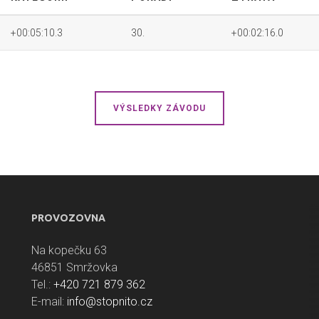
+00:05:10.3
30.
+00:02:16.0
VÝSLEDKY ZÁVODU
PROVOZOVNA
Na kopečku 63
46851 Smržovka
Tel.:
+420 721 879 362
E-mail:
info@stopnito.cz