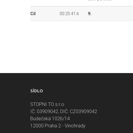
Cíl
00:25:41.6
9.
SÍDLO
STOPNI TO s.r.o.
IČ: 03909042, DIČ: CZ03909042
Budečská 1026/14
12000 Praha 2 - Vinohrady