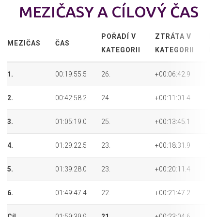
MEZIČASY A CÍLOVÝ ČAS
POŘADÍ V
ZTRÁTA V
P
MEZIČAS
ČAS
KATEGORII
KATEGORII
P
1.
00:19:55.5
26.
+00:06:42.9
34
2.
00:42:58.2
24.
+00:11:01.4
31
3.
01:05:19.0
25.
+00:13:45.1
30
4.
01:29:22.5
23.
+00:18:31.9
28
5.
01:39:28.0
23.
+00:20:11.4
26
6.
01:49:47.4
22.
+00:21:47.2
25
Cíl
01:59:39.9
21.
+00:23:04.6
24