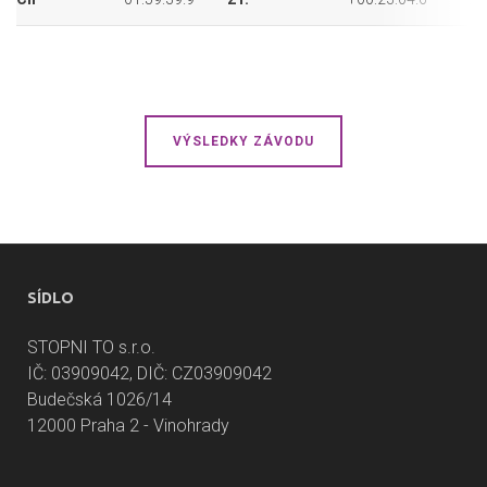
VÝSLEDKY ZÁVODU
SÍDLO
STOPNI TO s.r.o.
IČ: 03909042, DIČ: CZ03909042
Budečská 1026/14
12000 Praha 2 - Vinohrady