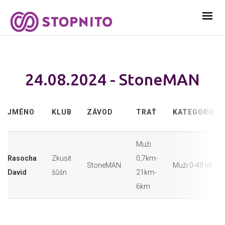
24.08.2024 - StoneMAN
JMÉNO
KLUB
ZÁVOD
TRAŤ
KATEGORIE
Muži
Rasocha
Zkusit
0,7km-
StoneMAN
Muži 0-49 let
David
šůšn
21km-
6km