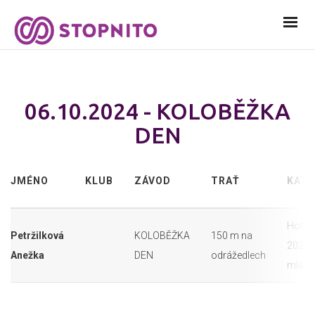
06.10.2024 - KOLOBĚŽKA
DEN
JMÉNO
KLUB
ZÁVOD
TRAŤ
KATE
Holky 
Petržilková
KOLOBĚŽKA
150 m na
2021 
Anežka
DEN
odrážedlech
mladš