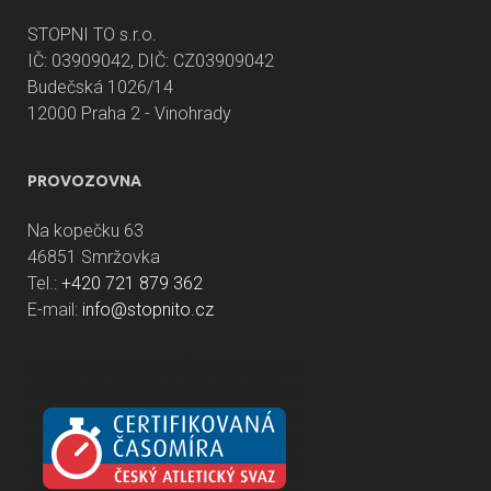
STOPNI TO s.r.o.
IČ: 03909042, DIČ: CZ03909042
Budečská 1026/14
12000 Praha 2 - Vinohrady
PROVOZOVNA
Na kopečku 63
46851 Smržovka
Tel.:
+420 721 879 362
E-mail:
info@stopnito.cz