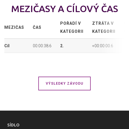
MEZIČASY A CÍLOVÝ ČAS
POŘADÍ V
ZTRÁTA V
P
MEZIČAS
ČAS
KATEGORII
KATEGORII
P
Cíl
00:00:38.6
2.
+00:00:00.6
2.
VÝSLEDKY ZÁVODU
SÍDLO