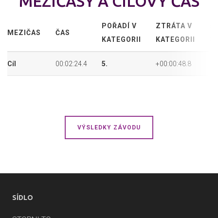
MEZIČASY A CÍLOVÝ ČAS
POŘADÍ V
ZTRÁTA V
P
MEZIČAS
ČAS
KATEGORII
KATEGORII
P
Cíl
00:02:24.4
5.
+00:00:48.8
5.
VÝSLEDKY ZÁVODU
SÍDLO