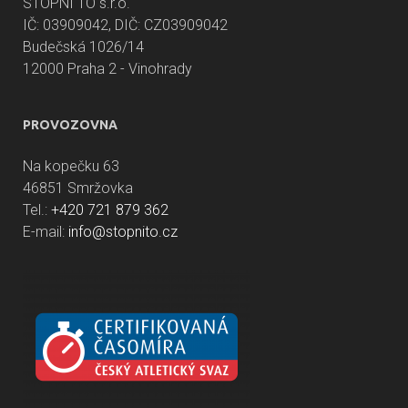
STOPNI TO s.r.o.
IČ: 03909042, DIČ: CZ03909042
Budečská 1026/14
12000 Praha 2 - Vinohrady
PROVOZOVNA
Na kopečku 63
46851 Smržovka
Tel.:
+420 721 879 362
E-mail:
info@stopnito.cz