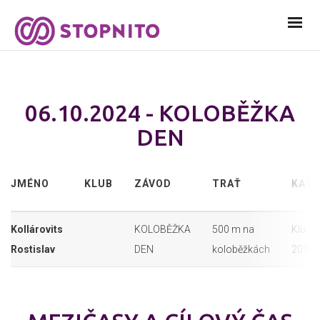
06.10.2024 - KOLOBĚŽKA
DEN
JMÉNO
KLUB
ZÁVOD
TRAŤ
KATE
Kollárovits
KOLOBĚŽKA
500 m na
Kluci 
Rostislav
DEN
koloběžkách
2018