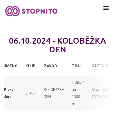
06.10.2024 - KOLOBĚŽKA
DEN
JMÉNO
KLUB
ZÁVOD
TRAŤ
KATEGORIE
HOBBY
Picka
KOLOBĚŽKA
na
Kluci ročník
ZTP/P
Jára
DEN
1300
2012–2014
m