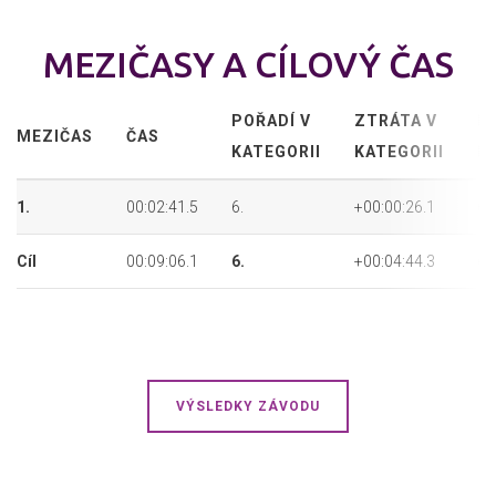
MEZIČASY A CÍLOVÝ ČAS
POŘADÍ V
ZTRÁTA V
P
MEZIČAS
ČAS
KATEGORII
KATEGORII
P
1.
00:02:41.5
6.
+00:00:26.1
6.
Cíl
00:09:06.1
6.
+00:04:44.3
6.
VÝSLEDKY ZÁVODU