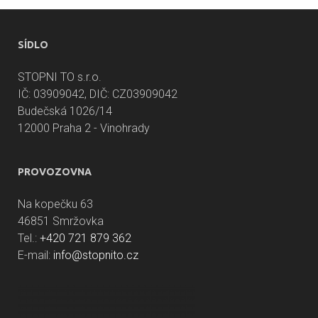
SÍDLO
STOPNI TO s.r.o.
IČ: 03909042, DIČ: CZ03909042
Budečská 1026/14
12000 Praha 2 - Vinohrady
PROVOZOVNA
Na kopečku 63
46851 Smržovka
Tel.:
+420 721 879 362
E-mail:
info@stopnito.cz