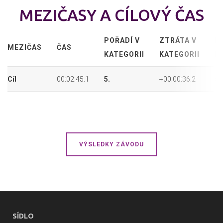
MEZIČASY A CÍLOVÝ ČAS
POŘADÍ V
ZTRÁTA V
P
MEZIČAS
ČAS
KATEGORII
KATEGORII
P
Cíl
00:02:45.1
5.
+00:00:36.2
5.
VÝSLEDKY ZÁVODU
SÍDLO