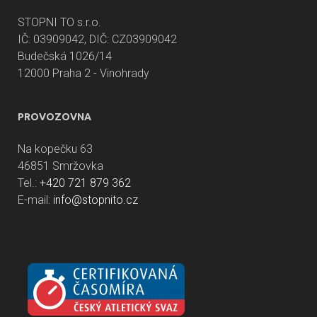
STOPNI TO s.r.o.
IČ: 03909042, DIČ: CZ03909042
Budečská 1026/14
12000 Praha 2 - Vinohrady
PROVOZOVNA
Na kopečku 63
46851 Smržovka
Tel.:
+420 721 879 362
E-mail:
info@stopnito.cz