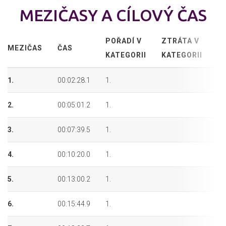
MEZIČASY A CÍLOVÝ ČAS
POŘADÍ V
ZTRÁTA V
P
MEZIČAS
ČAS
KATEGORII
KATEGORII
P
1.
00:02:28.1
1.
1.
2.
00:05:01.2
1.
1.
3.
00:07:39.5
1.
1.
4.
00:10:20.0
1.
1.
5.
00:13:00.2
1.
1.
6.
00:15:44.9
1.
1.