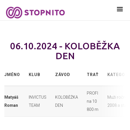
06.10.2024 - KOLOBĚŽKA
DEN
JMÉNO
KLUB
ZÁVOD
TRAŤ
KATEGORI
PROFI
Matyáš
INVICTUS
KOLOBĚŽKA
Muži ročník
na 10
Roman
TEAM
DEN
2008 a starš
800 m