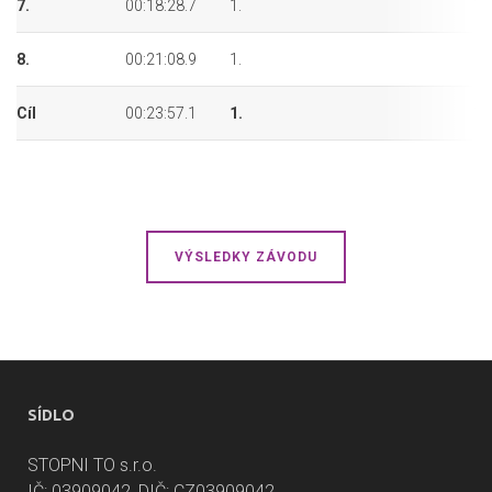
7.
00:18:28.7
1.
1.
8.
00:21:08.9
1.
1.
Cíl
00:23:57.1
1.
1.
VÝSLEDKY ZÁVODU
SÍDLO
STOPNI TO s.r.o.
IČ: 03909042, DIČ: CZ03909042