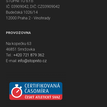
STOPNI TO s.r.o.
IČ: 03909042, DIČ: CZ03909042
Budečská 1026/14
12000 Praha 2 - Vinohrady
PROVOZOVNA
Na kopečku 63
46851 Smržovka
Tel.:
+420 721 879 362
E-mail:
info@stopnito.cz