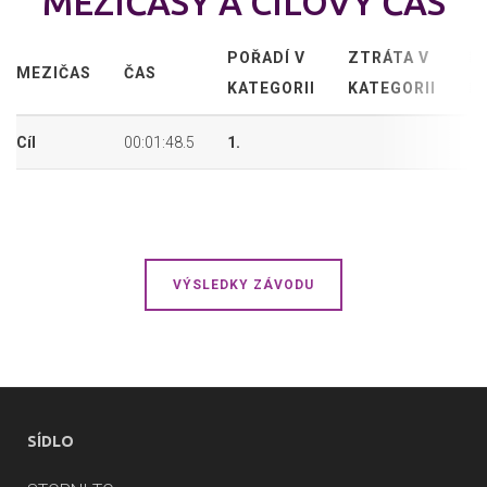
MEZIČASY A CÍLOVÝ ČAS
POŘADÍ V
ZTRÁTA V
P
MEZIČAS
ČAS
KATEGORII
KATEGORII
P
Cíl
00:01:48.5
1.
1.
VÝSLEDKY ZÁVODU
SÍDLO