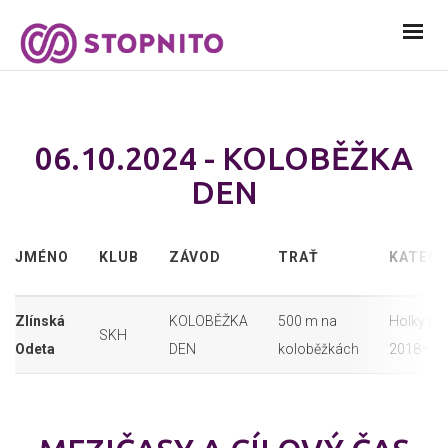
06.10.2024 - KOLOBĚŽKA
DEN
JMÉNO
KLUB
ZÁVOD
TRAŤ
KATEGO
Zlínská
KOLOBĚŽKA
500 m na
Holky roč
SKH
Odeta
DEN
koloběžkách
2018–20