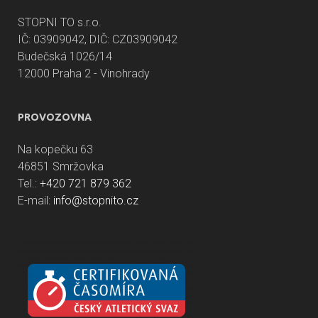
STOPNI TO s.r.o.
IČ: 03909042, DIČ: CZ03909042
Budečská 1026/14
12000 Praha 2 - Vinohrady
PROVOZOVNA
Na kopečku 63
46851 Smržovka
Tel.:
+420 721 879 362
E-mail:
info@stopnito.cz