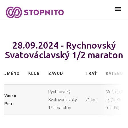
28.09.2024 - Rychnovský
Svatováclavský 1/2 maraton
JMÉNO
KLUB
ZÁVOD
TRAŤ
KATEGORI
Rychnovský
Muži do 39
Vasko
Svatováclavský
21 km
let (1985 - a
Petr
1/2 maraton
mladší)