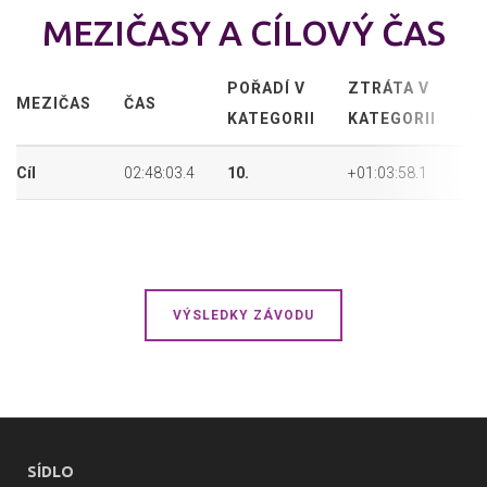
MEZIČASY A CÍLOVÝ ČAS
POŘADÍ V
ZTRÁTA V
P
MEZIČAS
ČAS
KATEGORII
KATEGORII
P
Cíl
02:48:03.4
10.
+01:03:58.1
30
VÝSLEDKY ZÁVODU
SÍDLO