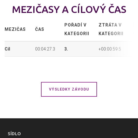
MEZIČASY A CÍLOVÝ ČAS
POŘADÍ V
ZTRÁTA V
P
MEZIČAS
ČAS
KATEGORII
KATEGORII
P
Cíl
00:04:27.3
3.
+00:00:59.5
25
VÝSLEDKY ZÁVODU
SÍDLO