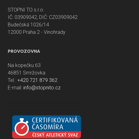
STOPNI TO s.r.o.
IČ: 03909042, DIČ: CZ03909042
Budečská 1026/14
12000 Praha 2 - Vinohrady
PROVOZOVNA
Na kopečku 63
46851 Smržovka
Tel.:
+420 721 879 362
E-mail:
info@stopnito.cz