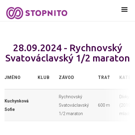
28.09.2024 - Rychnovský
Svatováclavský 1/2 maraton
JMÉNO
KLUB
ZÁVOD
TRAŤ
KATEG
Rychnovský
Dívky 0 -
Kuchynková
Svatováclavský
600 m
(2019 - 
Sofie
1/2 maraton
mladší)