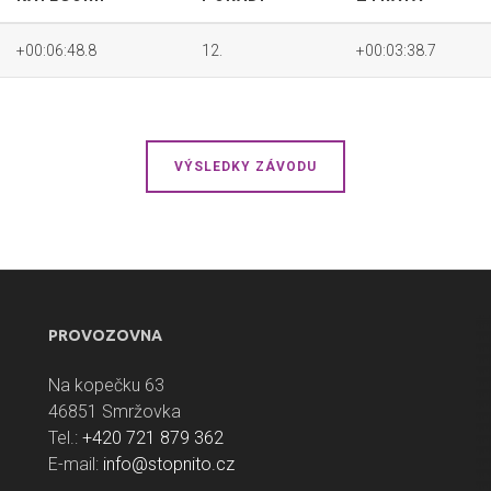
+00:06:48.8
12.
+00:03:38.7
VÝSLEDKY ZÁVODU
PROVOZOVNA
Na kopečku 63
46851 Smržovka
Tel.:
+420 721 879 362
E-mail:
info@stopnito.cz