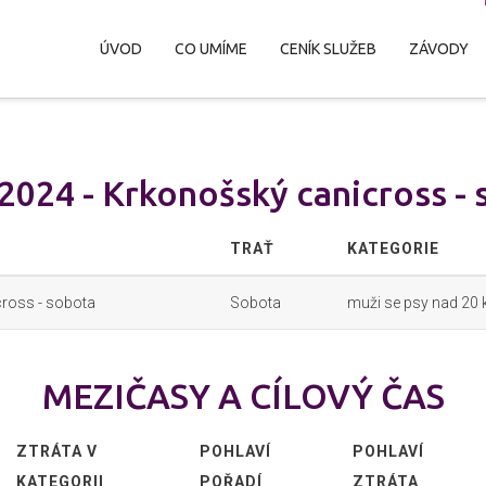
ÚVOD
CO UMÍME
CENÍK SLUŽEB
ZÁVODY
2024 - Krkonošský canicross -
TRAŤ
KATEGORIE
ross - sobota
Sobota
muži se psy nad 20 
MEZIČASY A CÍLOVÝ ČAS
ZTRÁTA V
POHLAVÍ
POHLAVÍ
KATEGORII
POŘADÍ
ZTRÁTA