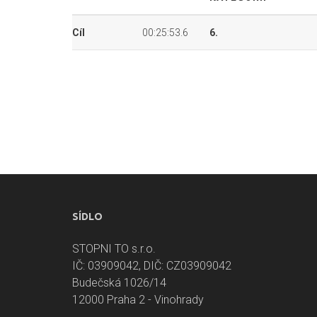
Cíl
00:25:53.6
6.
SÍDLO
STOPNI TO s.r.o.
IČ: 03909042, DIČ: CZ03909042
Budečská 1026/14
12000 Praha 2 - Vinohrady