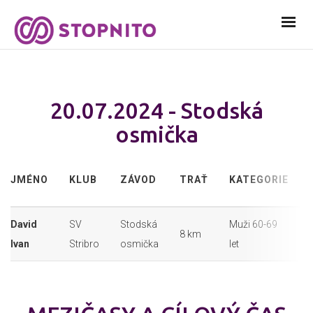
20.07.2024 - Stodská
osmička
JMÉNO
KLUB
ZÁVOD
TRAŤ
KATEGORIE
David
SV
Stodská
Muži 60-69
8 km
Ivan
Stribro
osmička
let