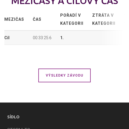
MEZIČASY A CÍLOVÝ ČAS
POŘADÍ V
ZTRÁTA V
P
MEZIČAS
ČAS
KATEGORII
KATEGORII
P
Cíl
00:33:25.6
1.
11
VÝSLEDKY ZÁVODU
SÍDLO