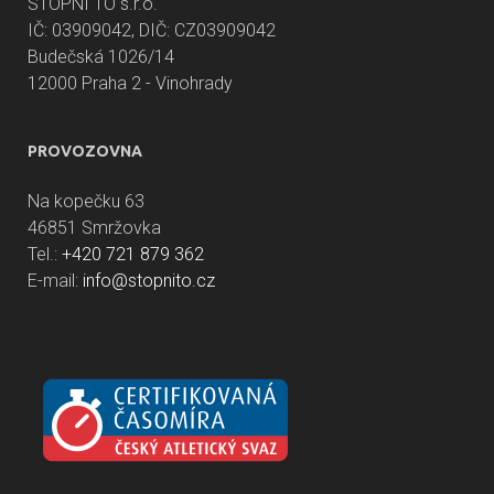
STOPNI TO s.r.o.
IČ: 03909042, DIČ: CZ03909042
Budečská 1026/14
12000 Praha 2 - Vinohrady
PROVOZOVNA
Na kopečku 63
46851 Smržovka
Tel.:
+420 721 879 362
E-mail:
info@stopnito.cz