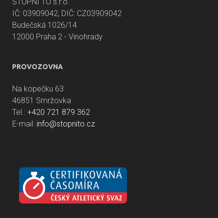
STOPNI TO s.r.o.
IČ: 03909042, DIČ: CZ03909042
Budečská 1026/14
12000 Praha 2 - Vinohrady
PROVOZOVNA
Na kopečku 63
46851 Smržovka
Tel.:
+420 721 879 362
E-mail:
info@stopnito.cz