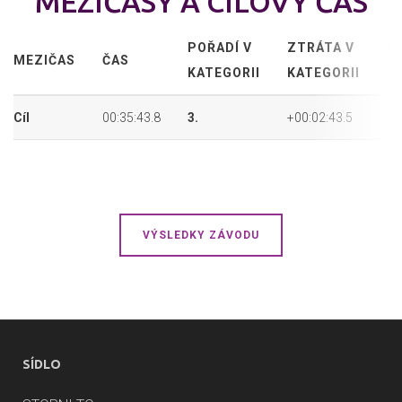
MEZIČASY A CÍLOVÝ ČAS
POŘADÍ V
ZTRÁTA V
P
MEZIČAS
ČAS
KATEGORII
KATEGORII
P
Cíl
00:35:43.8
3.
+00:02:43.5
19
VÝSLEDKY ZÁVODU
SÍDLO