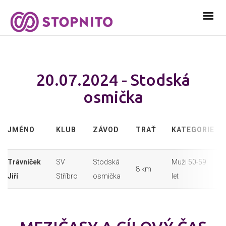
20.07.2024 - Stodská
osmička
JMÉNO
KLUB
ZÁVOD
TRAŤ
KATEGORIE
Trávníček
SV
Stodská
Muži 50-59
8 km
Jiří
Stříbro
osmička
let