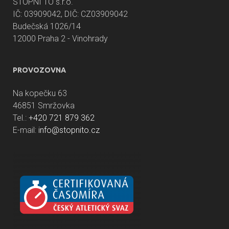
STOPNI TO s.r.o.
IČ: 03909042, DIČ: CZ03909042
Budečská 1026/14
12000 Praha 2 - Vinohrady
PROVOZOVNA
Na kopečku 63
46851 Smržovka
Tel.:
+420 721 879 362
E-mail:
info@stopnito.cz