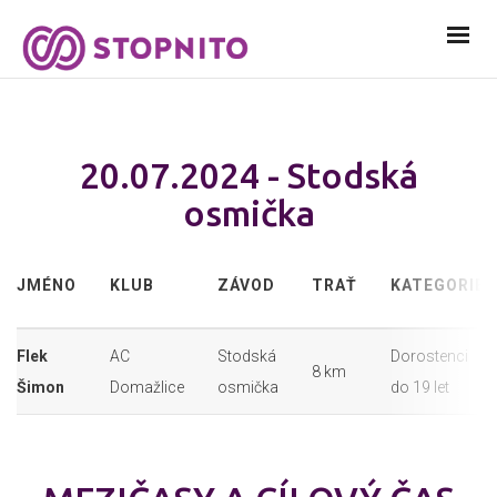
20.07.2024 - Stodská
osmička
JMÉNO
KLUB
ZÁVOD
TRAŤ
KATEGORIE
Flek
AC
Stodská
Dorostenci
8 km
Šimon
Domažlice
osmička
do 19 let