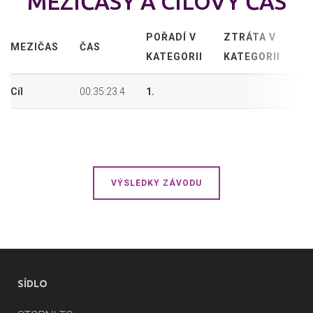
MEZIČASY A CÍLOVÝ ČAS
POŘADÍ V
ZTRÁTA V
P
MEZIČAS
ČAS
KATEGORII
KATEGORII
P
Cíl
00:35:23.4
1.
17
VÝSLEDKY ZÁVODU
SÍDLO