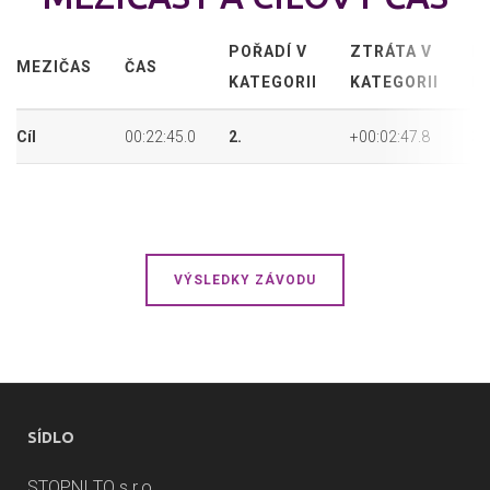
POŘADÍ V
ZTRÁTA V
P
MEZIČAS
ČAS
KATEGORII
KATEGORII
P
Cíl
00:22:45.0
2.
+00:02:47.8
3.
VÝSLEDKY ZÁVODU
SÍDLO
STOPNI TO s.r.o.