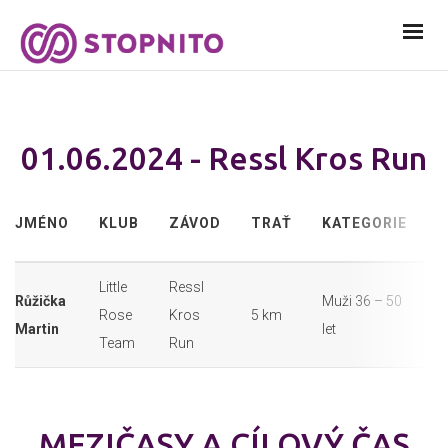
01.06.2024 - Ressl Kros Run
S
JMÉNO
KLUB
ZÁVOD
TRAŤ
KATEGORIE
Č
Little
Ressl
Růžička
Muži 36 – 50
Rose
Kros
5 km
8
Martin
let
Team
Run
MEZIČASY A CÍLOVÝ ČAS