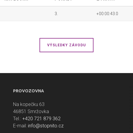
3.
+00:00:43.0
VÝSLEDKY ZÁVODU
PROVOZOVNA
Na kopečku 63
46851 Smržovka
Tel.:
+420 721 879 362
E-mail:
info@stopnito.cz