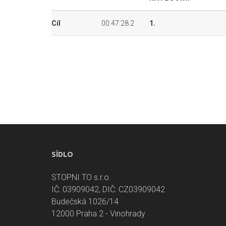
Cíl
00:47:28.2
1.
SÍDLO
STOPNI TO s.r.o.
IČ: 03909042, DIČ: CZ03909042
Budečská 1026/14
12000 Praha 2 - Vinohrady