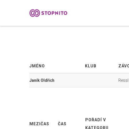
JMÉNO
KLUB
ZÁV
Janík Oldřich
Ressl
POŘADÍ V
MEZIČAS
ČAS
KATEGORII