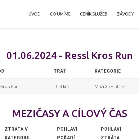
ÚVOD
CO UMÍME
CENÍK SLUŽEB
ZÁVODY
01.06.2024 - Ressl Kros Run
OD
TRAŤ
KATEGORIE
 Kros Run
10,3 km
Muži 36 – 50 let
MEZIČASY A CÍLOVÝ ČAS
ZTRÁTA V
POHLAVÍ
POHLAVÍ
KATEGORII
POŘADÍ
ZTRÁTA