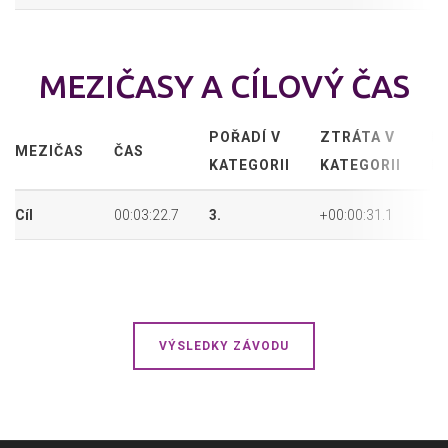
MEZIČASY A CÍLOVÝ ČAS
POŘADÍ V
ZTRÁTA V
P
MEZIČAS
ČAS
KATEGORII
KATEGORII
P
Cíl
00:03:22.7
3.
+00:00:31.1
10
VÝSLEDKY ZÁVODU