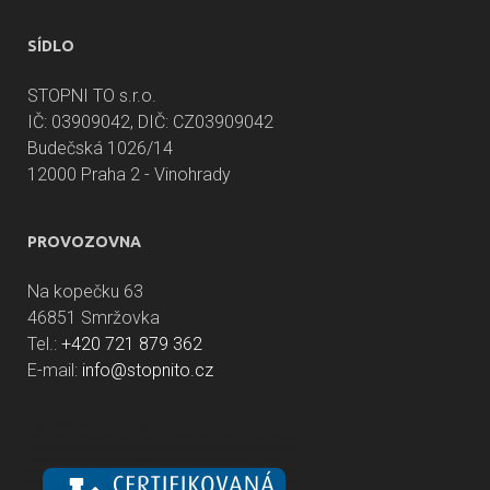
SÍDLO
STOPNI TO s.r.o.
IČ: 03909042, DIČ: CZ03909042
Budečská 1026/14
12000 Praha 2 - Vinohrady
PROVOZOVNA
Na kopečku 63
46851 Smržovka
Tel.:
+420 721 879 362
E-mail:
info@stopnito.cz