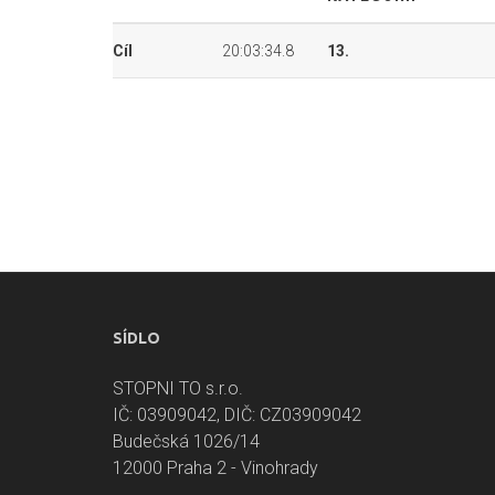
Cíl
20:03:34.8
13.
SÍDLO
STOPNI TO s.r.o.
IČ: 03909042, DIČ: CZ03909042
Budečská 1026/14
12000 Praha 2 - Vinohrady