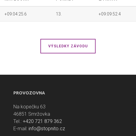
+09:04:25.6
13.
+09:09:52.4
VÝSLEDKY ZÁVODU
PROVOZOVNA
Na kopečku 63
46851 Smržovka
Tel.:
+420 721 879 362
E-mail:
info@stopnito.cz