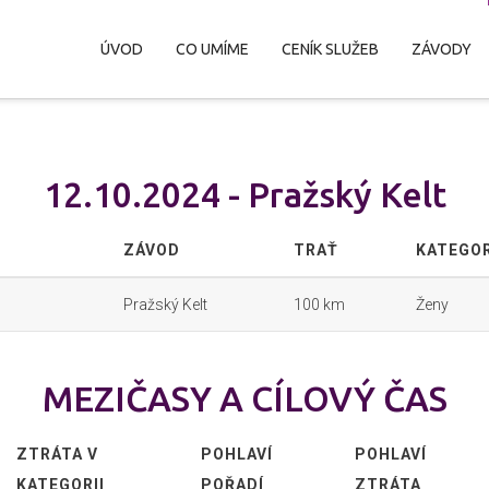
ÚVOD
CO UMÍME
CENÍK SLUŽEB
ZÁVODY
12.10.2024 - Pražský Kelt
ZÁVOD
TRAŤ
KATEGOR
Pražský Kelt
100 km
Ženy
MEZIČASY A CÍLOVÝ ČAS
ZTRÁTA V
POHLAVÍ
POHLAVÍ
KATEGORII
POŘADÍ
ZTRÁTA