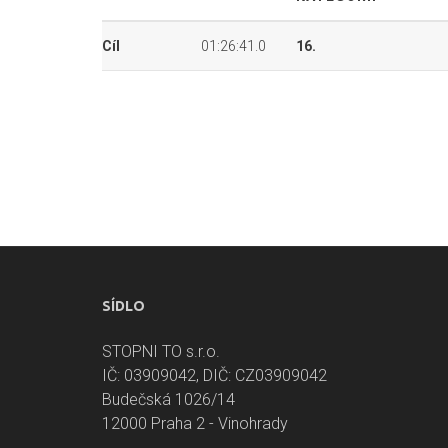
Cíl
01:26:41.0
16.
SÍDLO
STOPNI TO s.r.o.
IČ: 03909042, DIČ: CZ03909042
Budečská 1026/14
12000 Praha 2 - Vinohrady