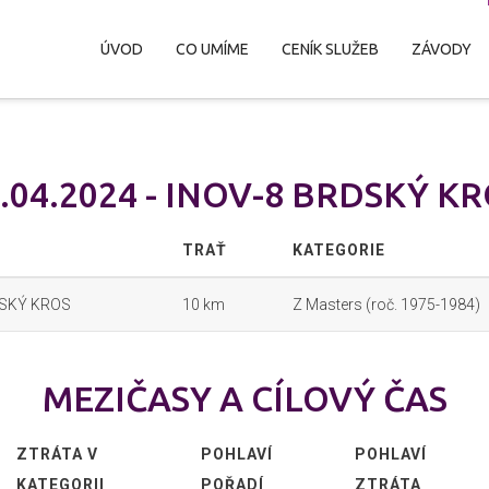
ÚVOD
CO UMÍME
CENÍK SLUŽEB
ZÁVODY
.04.2024 - INOV-8 BRDSKÝ K
TRAŤ
KATEGORIE
DSKÝ KROS
10 km
Z Masters (roč. 1975-1984)
MEZIČASY A CÍLOVÝ ČAS
ZTRÁTA V
POHLAVÍ
POHLAVÍ
KATEGORII
POŘADÍ
ZTRÁTA