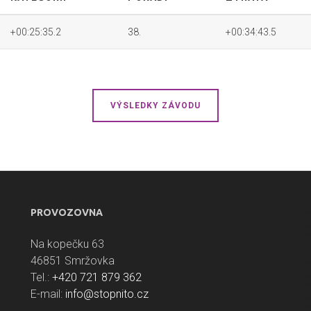
+00:25:35.2
38.
+00:34:43.5
VÝSLEDKY ZÁVODU
PROVOZOVNA
Na kopečku 63
46851 Smržovka
Tel.:
+420 721 879 362
E-mail:
info@stopnito.cz