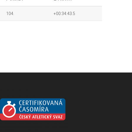
104.
+00:34:43.5