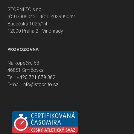
STOPNI TO s.r.o.
IČ: 03909042, DIČ: CZ03909042
Budečská 1026/14
12000 Praha 2 - Vinohrady
PROVOZOVNA
Na kopečku 63
46851 Smržovka
Tel.:
+420 721 879 362
E-mail:
info@stopnito.cz