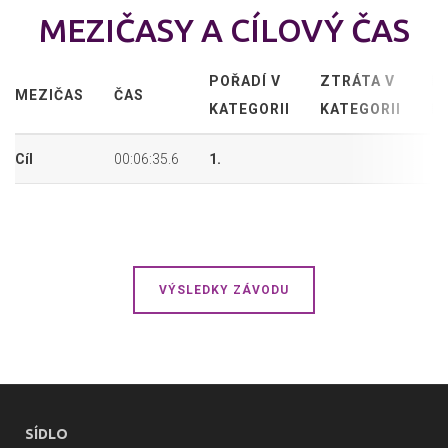
MEZIČASY A CÍLOVÝ ČAS
POŘADÍ V
ZTRÁTA V
P
MEZIČAS
ČAS
KATEGORII
KATEGORII
P
Cíl
00:06:35.6
1.
1.
VÝSLEDKY ZÁVODU
SÍDLO