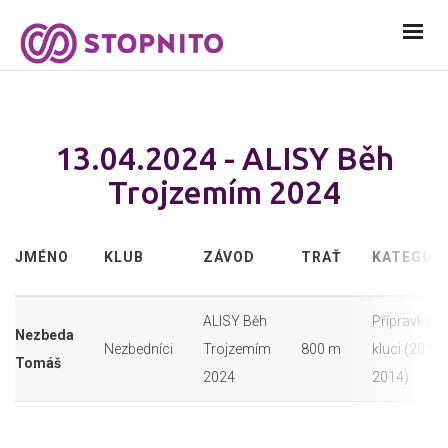
13.04.2024 - ALISY Běh
Trojzemím 2024
JMÉNO
KLUB
ZÁVOD
TRAŤ
KATEGORI
ALISY Běh
Přípravka -
Nezbeda
Nezbedníci
Trojzemím
800 m
kluci (2013 
Tomáš
2024
2014)