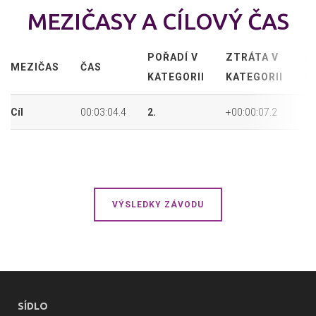
MEZIČASY A CÍLOVÝ ČAS
POŘADÍ V
ZTRÁTA V
P
MEZIČAS
ČAS
KATEGORII
KATEGORII
P
Cíl
00:03:04.4
2.
+00:00:07.2
2.
VÝSLEDKY ZÁVODU
SÍDLO