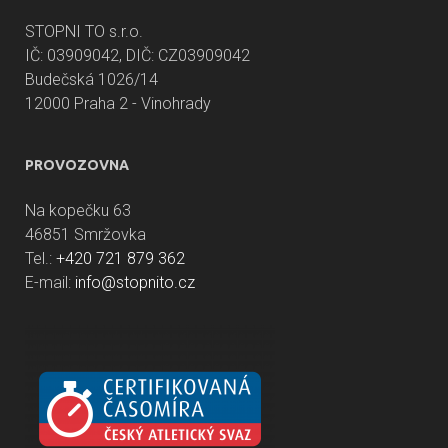
STOPNI TO s.r.o.
IČ: 03909042, DIČ: CZ03909042
Budečská 1026/14
12000 Praha 2 - Vinohrady
PROVOZOVNA
Na kopečku 63
46851 Smržovka
Tel.:
+420 721 879 362
E-mail:
info@stopnito.cz