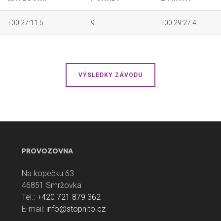
+00:27:11.5
9.
+00:29:27.4
VÝSLEDKY ZÁVODU
PROVOZOVNA
Na kopečku 63
46851 Smržovka
Tel.:
+420 721 879 362
E-mail:
info@stopnito.cz