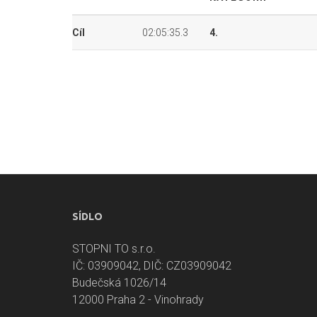
Cíl
02:05:35.3
4.
SÍDLO
STOPNI TO s.r.o.
IČ: 03909042, DIČ: CZ03909042
Budečská 1026/14
12000 Praha 2 - Vinohrady