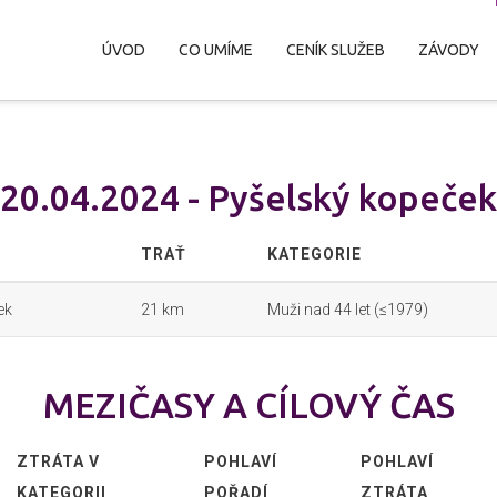
ÚVOD
CO UMÍME
CENÍK SLUŽEB
ZÁVODY
20.04.2024 - Pyšelský kopeček
TRAŤ
KATEGORIE
ek
21 km
Muži nad 44 let (≤1979)
MEZIČASY A CÍLOVÝ ČAS
ZTRÁTA V
POHLAVÍ
POHLAVÍ
KATEGORII
POŘADÍ
ZTRÁTA