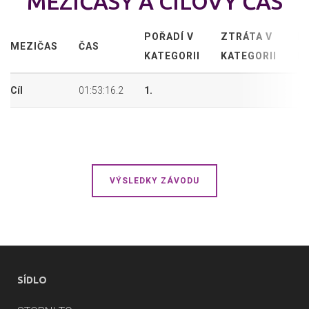
MEZIČASY A CÍLOVÝ ČAS
POŘADÍ V
ZTRÁTA V
P
MEZIČAS
ČAS
KATEGORII
KATEGORII
P
Cíl
01:53:16.2
1.
2.
VÝSLEDKY ZÁVODU
SÍDLO