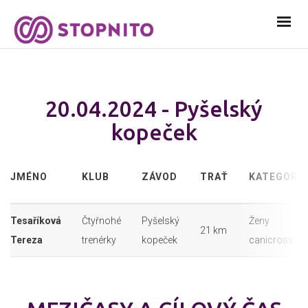
20.04.2024 - Pyšelský
kopeček
JMÉNO
KLUB
ZÁVOD
TRAŤ
KATEGORIE
Tesaříková
Čtyřnohé
Pyšelský
Ženy
21 km
Tereza
trenérky
kopeček
canicross