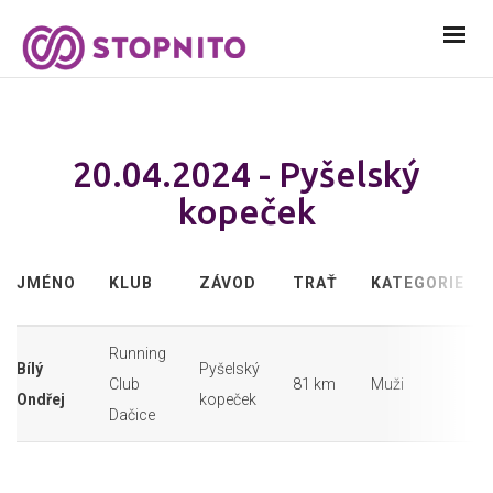
20.04.2024 - Pyšelský
kopeček
JMÉNO
KLUB
ZÁVOD
TRAŤ
KATEGORIE
Running
Bílý
Pyšelský
Club
81 km
Muži
Ondřej
kopeček
Dačice