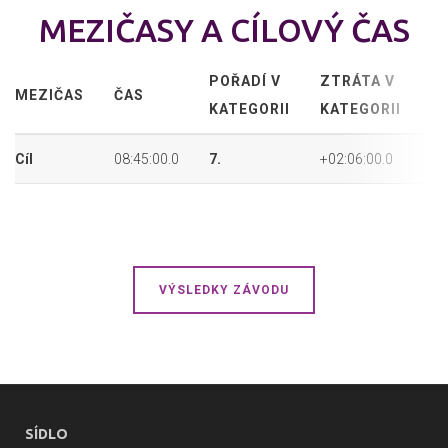
MEZIČASY A CÍLOVÝ ČAS
POŘADÍ V
ZTRÁTA V
P
MEZIČAS
ČAS
KATEGORII
KATEGORII
P
Cíl
08:45:00.0
7.
+02:06:00.0
7.
VÝSLEDKY ZÁVODU
SÍDLO