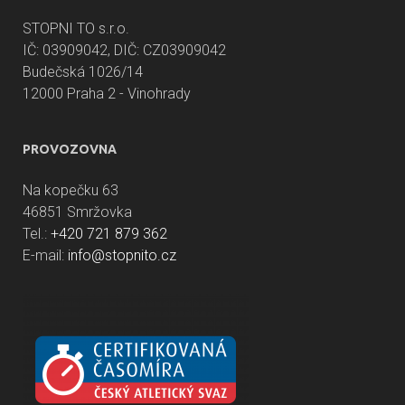
STOPNI TO s.r.o.
IČ: 03909042, DIČ: CZ03909042
Budečská 1026/14
12000 Praha 2 - Vinohrady
PROVOZOVNA
Na kopečku 63
46851 Smržovka
Tel.:
+420 721 879 362
E-mail:
info@stopnito.cz