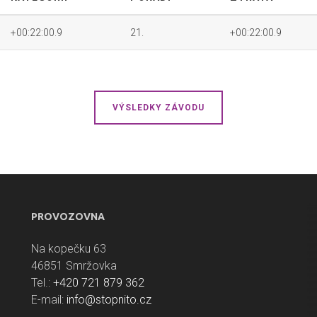
+00:22:00.9
21.
+00:22:00.9
VÝSLEDKY ZÁVODU
PROVOZOVNA
Na kopečku 63
46851 Smržovka
Tel.:
+420 721 879 362
E-mail:
info@stopnito.cz