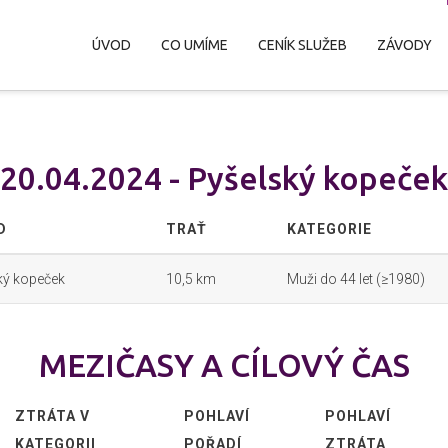
ÚVOD
CO UMÍME
CENÍK SLUŽEB
ZÁVODY
20.04.2024 - Pyšelský kopeček
D
TRAŤ
KATEGORIE
ký kopeček
10,5 km
Muži do 44 let (≥1980)
MEZIČASY A CÍLOVÝ ČAS
ZTRÁTA V
POHLAVÍ
POHLAVÍ
KATEGORII
POŘADÍ
ZTRÁTA