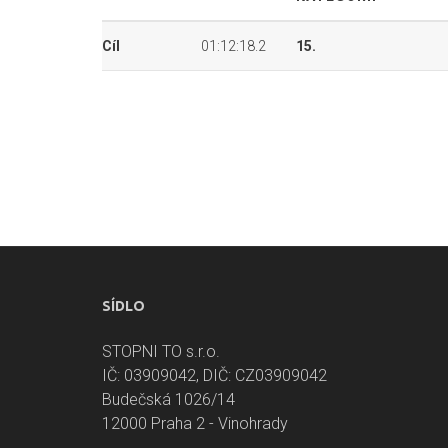
Cíl
01:12:18.2
15.
SÍDLO
STOPNI TO s.r.o.
IČ: 03909042, DIČ: CZ03909042
Budečská 1026/14
12000 Praha 2 - Vinohrady