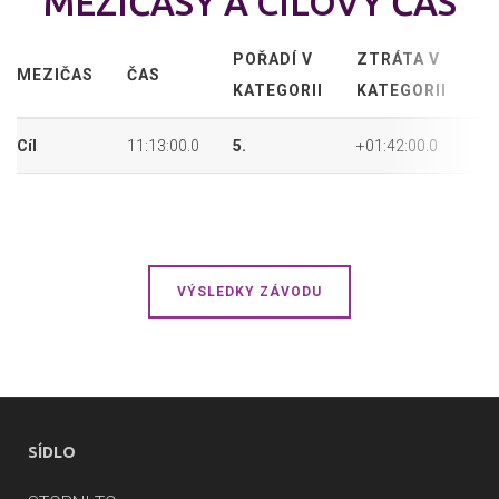
MEZIČASY A CÍLOVÝ ČAS
POŘADÍ V
ZTRÁTA V
P
MEZIČAS
ČAS
KATEGORII
KATEGORII
P
Cíl
11:13:00.0
5.
+01:42:00.0
6.
VÝSLEDKY ZÁVODU
SÍDLO