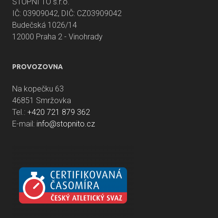
STOPNI TO s.r.o.
IČ: 03909042, DIČ: CZ03909042
Budečská 1026/14
12000 Praha 2 - Vinohrady
PROVOZOVNA
Na kopečku 63
46851 Smržovka
Tel.:
+420 721 879 362
E-mail:
info@stopnito.cz