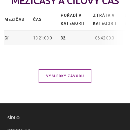
MEZIČASY A CÍLOVÝ ČAS
POŘADÍ V
ZTRÁTA V
P
MEZIČAS
ČAS
KATEGORII
KATEGORII
P
Cíl
13:21:00.0
32.
+06:42:00.0
32
VÝSLEDKY ZÁVODU
SÍDLO