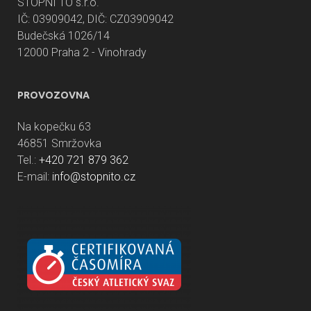
STOPNI TO s.r.o.
IČ: 03909042, DIČ: CZ03909042
Budečská 1026/14
12000 Praha 2 - Vinohrady
PROVOZOVNA
Na kopečku 63
46851 Smržovka
Tel.:
+420 721 879 362
E-mail:
info@stopnito.cz