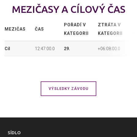
MEZIČASY A CÍLOVÝ ČAS
POŘADÍ V
ZTRÁTA V
P
MEZIČAS
ČAS
KATEGORII
KATEGORII
P
Cíl
12:47:00.0
29.
+06:08:00.0
29
VÝSLEDKY ZÁVODU
SÍDLO