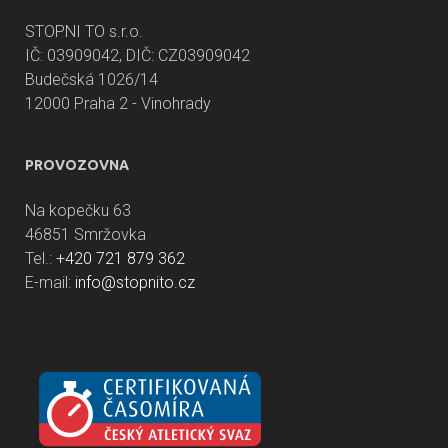
STOPNI TO s.r.o.
IČ: 03909042, DIČ: CZ03909042
Budečská 1026/14
12000 Praha 2 - Vinohrady
PROVOZOVNA
Na kopečku 63
46851 Smržovka
Tel.:
+420 721 879 362
E-mail:
info@stopnito.cz