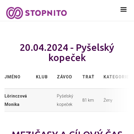
20.04.2024 - Pyšelský
kopeček
JMÉNO
KLUB
ZÁVOD
TRAŤ
KATEGORIE
Lörinczová
Pyšelský
81 km
Ženy
Monika
kopeček