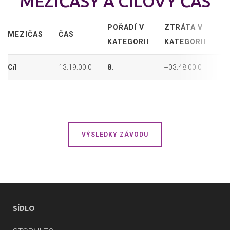
MEZIČASY A CÍLOVÝ ČAS
POŘADÍ V
ZTRÁTA V
P
MEZIČAS
ČAS
KATEGORII
KATEGORII
P
Cíl
13:19:00.0
8.
+03:48:00.0
8.
VÝSLEDKY ZÁVODU
SÍDLO