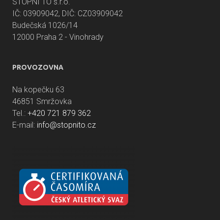
STOPNI TO s.r.o.
IČ: 03909042, DIČ: CZ03909042
Budečská 1026/14
12000 Praha 2 - Vinohrady
PROVOZOVNA
Na kopečku 63
46851 Smržovka
Tel.:
+420 721 879 362
E-mail:
info@stopnito.cz