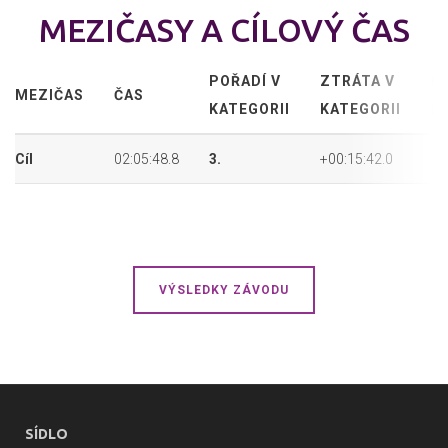
MEZIČASY A CÍLOVÝ ČAS
POŘADÍ V
ZTRÁTA V
P
MEZIČAS
ČAS
KATEGORII
KATEGORII
P
Cíl
02:05:48.8
3.
+00:15:42.0
4.
VÝSLEDKY ZÁVODU
SÍDLO