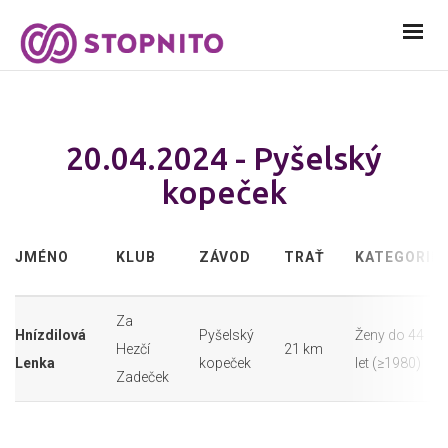
20.04.2024 - Pyšelský
kopeček
JMÉNO
KLUB
ZÁVOD
TRAŤ
KATEGORIE
Za
Hnízdilová
Pyšelský
Ženy do 44
Hezčí
21 km
Lenka
kopeček
let (≥1980)
Zadeček