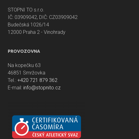
STOPNI TO s.r.o.
IČ: 03909042, DIČ: CZ03909042
Budečská 1026/14
12000 Praha 2 - Vinohrady
PROVOZOVNA
Na kopečku 63
46851 Smržovka
Tel.:
+420 721 879 362
E-mail:
info@stopnito.cz