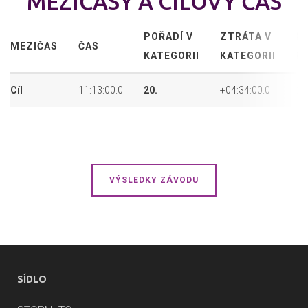
MEZIČASY A CÍLOVÝ ČAS
POŘADÍ V
ZTRÁTA V
P
MEZIČAS
ČAS
KATEGORII
KATEGORII
P
Cíl
11:13:00.0
20.
+04:34:00.0
20
VÝSLEDKY ZÁVODU
SÍDLO