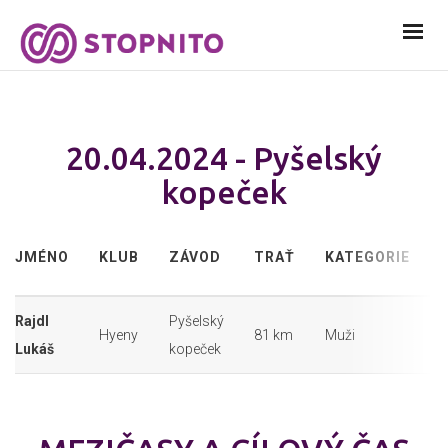
20.04.2024 - Pyšelský
kopeček
JMÉNO
KLUB
ZÁVOD
TRAŤ
KATEGORIE
Rajdl
Pyšelský
Hyeny
81 km
Muži
3
Lukáš
kopeček