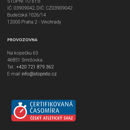
STOPNI TO s.r.o.
IČ: 03909042, DIČ: CZ03909042
Budečská 1026/14
12000 Praha 2 - Vinohrady
PROVOZOVNA
Na kopečku 63
46851 Smržovka
Tel.:
+420 721 879 362
E-mail:
info@stopnito.cz