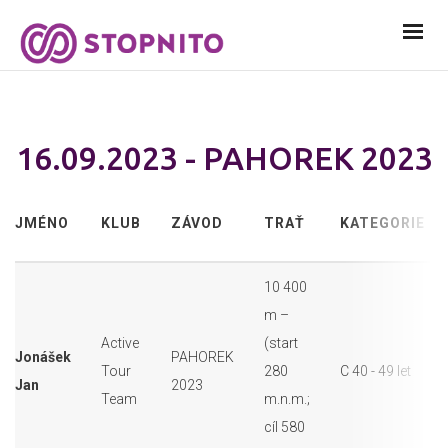
16.09.2023 - PAHOREK 2023
JMÉNO
KLUB
ZÁVOD
TRAŤ
KATEGORIE
10 400
m –
Active
(start
Jonášek
PAHOREK
Tour
280
C 40 - 49 let
Jan
2023
Team
m.n.m.;
cíl 580