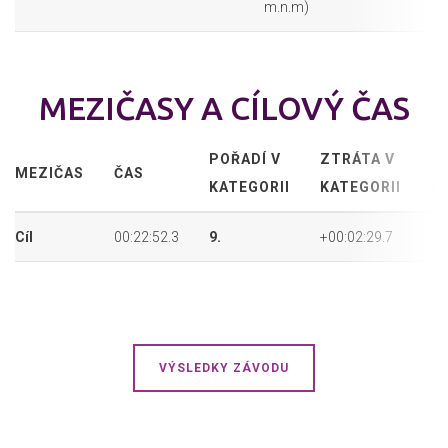
m.n.m)
MEZIČASY A CÍLOVÝ ČAS
POŘADÍ V
ZTRÁTA V
P
MEZIČAS
ČAS
KATEGORII
KATEGORII
P
Cíl
00:22:52.3
9.
+00:02:29.7
25
VÝSLEDKY ZÁVODU