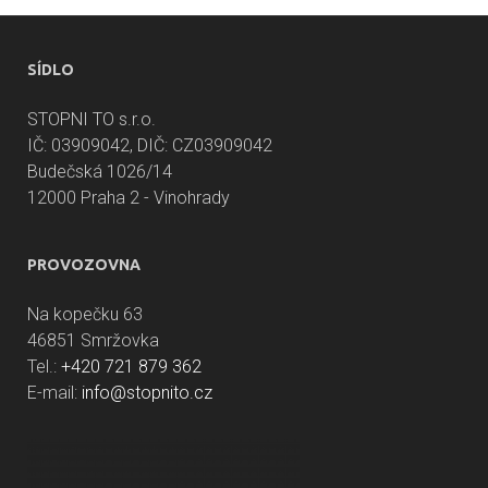
SÍDLO
STOPNI TO s.r.o.
IČ: 03909042, DIČ: CZ03909042
Budečská 1026/14
12000 Praha 2 - Vinohrady
PROVOZOVNA
Na kopečku 63
46851 Smržovka
Tel.:
+420 721 879 362
E-mail:
info@stopnito.cz