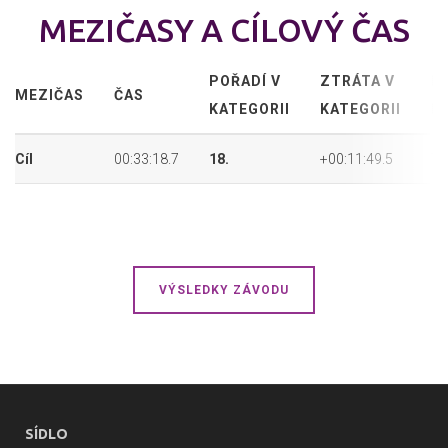
MEZIČASY A CÍLOVÝ ČAS
POŘADÍ V
ZTRÁTA V
P
MEZIČAS
ČAS
KATEGORII
KATEGORII
P
Cíl
00:33:18.7
18.
+00:11:49.5
74
VÝSLEDKY ZÁVODU
SÍDLO