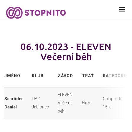
06.10.2023 - ELEVEN
Večerní běh
JMÉNO
KLUB
ZÁVOD
TRAŤ
KATEGORIE
ELEVEN
Schröder
LIAZ
Chlapci do
Večerní
5km
Daniel
Jablonec
15 let
běh