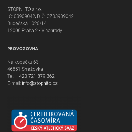
STOPNI TO s.r.o.
IČ: 03909042, DIČ: CZ03909042
Budečská 1026/14
12000 Praha 2 - Vinohrady
PROVOZOVNA
Na kopečku 63
46851 Smržovka
Tel.:
+420 721 879 362
E-mail:
info@stopnito.cz