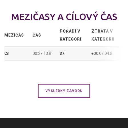
MEZIČASY A CÍLOVÝ ČAS
POŘADÍ V
ZTRÁTA V
P
MEZIČAS
ČAS
KATEGORII
KATEGORII
P
Cíl
00:27:13.8
37.
+00:07:04.8
71
VÝSLEDKY ZÁVODU