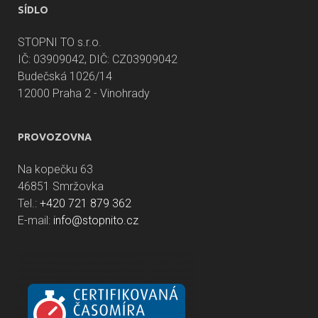
SÍDLO
STOPNI TO s.r.o.
IČ: 03909042, DIČ: CZ03909042
Budečská 1026/14
12000 Praha 2 - Vinohrady
PROVOZOVNA
Na kopečku 63
46851 Smržovka
Tel.:
+420 721 879 362
E-mail:
info@stopnito.cz