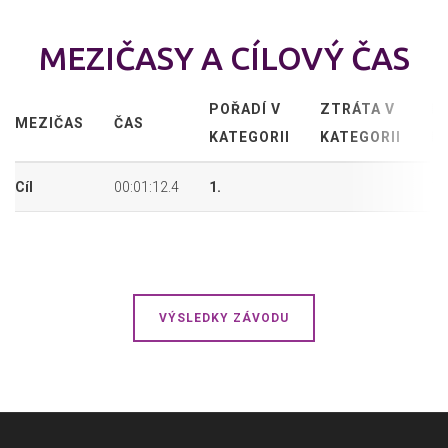
MEZIČASY A CÍLOVÝ ČAS
POŘADÍ V
ZTRÁTA V
P
MEZIČAS
ČAS
KATEGORII
KATEGORII
P
Cíl
00:01:12.4
1.
1.
VÝSLEDKY ZÁVODU