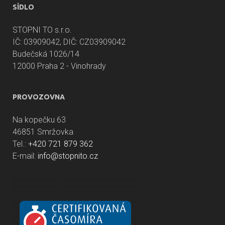
SÍDLO
STOPNI TO s.r.o.
IČ: 03909042, DIČ: CZ03909042
Budečská 1026/14
12000 Praha 2 - Vinohrady
PROVOZOVNA
Na kopečku 63
46851 Smržovka
Tel.:
+420 721 879 362
E-mail:
info@stopnito.cz