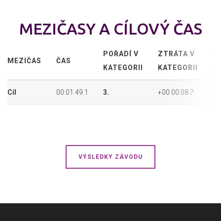
MEZIČASY A CÍLOVÝ ČAS
POŘADÍ V
ZTRÁTA V
P
MEZIČAS
ČAS
KATEGORII
KATEGORII
P
Cíl
00:01:49.1
3.
+00:00:08.7
3.
VÝSLEDKY ZÁVODU