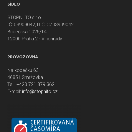
SÍDLO
STOPNI TO s.r.o.
IČ: 03909042, DIČ: CZ03909042
Budečská 1026/14
12000 Praha 2 - Vinohrady
PROVOZOVNA
Na kopečku 63
46851 Smržovka
Tel.:
+420 721 879 362
E-mail:
info@stopnito.cz