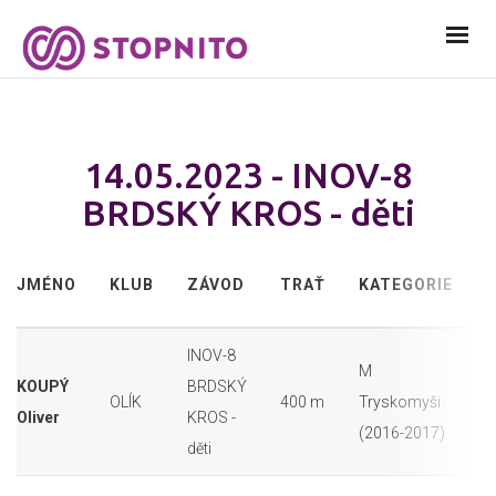
14.05.2023 - INOV-8
BRDSKÝ KROS - děti
JMÉNO
KLUB
ZÁVOD
TRAŤ
KATEGORIE
Č
INOV-8
M
KOUPÝ
BRDSKÝ
OLÍK
400 m
Tryskomyši
8
Oliver
KROS -
(2016-2017)
děti