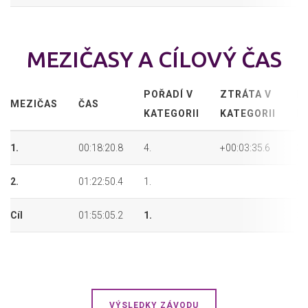
MEZIČASY A CÍLOVÝ ČAS
POŘADÍ V
ZTRÁTA V
P
MEZIČAS
ČAS
KATEGORII
KATEGORII
P
1.
00:18:20.8
4.
+00:03:35.6
8.
2.
01:22:50.4
1.
5.
Cíl
01:55:05.2
1.
3.
VÝSLEDKY ZÁVODU