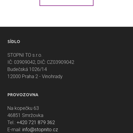
SÍDLO
STOPNI TO s.r.o.
IČ: 03909042, DIČ: CZ03909042
Budečská 1026/14
12000 Praha 2 - Vinohrady
PROVOZOVNA
Na kopečku 63
46851 Smržovka
Tel.:
+420 721 879 362
E-mail:
info@stopnito.cz