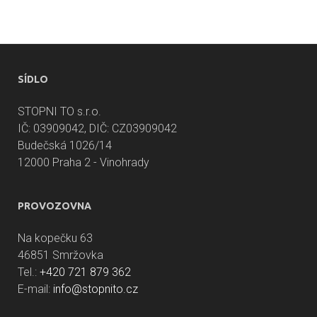
SÍDLO
STOPNI TO s.r.o.
IČ: 03909042, DIČ: CZ03909042
Budečská 1026/14
12000 Praha 2 - Vinohrady
PROVOZOVNA
Na kopečku 63
46851 Smržovka
Tel.:
+420 721 879 362
E-mail:
info@stopnito.cz