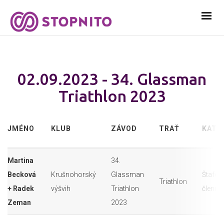
02.09.2023 - 34. Glassman
Triathlon 2023
JMÉNO
KLUB
ZÁVOD
TRAŤ
KATE
Martina
34.
Becková
Krušnohorský
Glassman
Štafeta
Triathlon
+ Radek
výšvih
Triathlon
členná
Zeman
2023