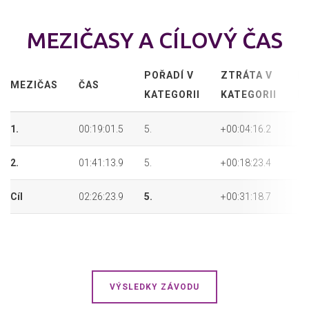
MEZIČASY A CÍLOVÝ ČAS
POŘADÍ V
ZTRÁTA V
P
MEZIČAS
ČAS
KATEGORII
KATEGORII
P
1.
00:19:01.5
5.
+00:04:16.2
11
2.
01:41:13.9
5.
+00:18:23.4
10
Cíl
02:26:23.9
5.
+00:31:18.7
11
VÝSLEDKY ZÁVODU