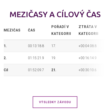
MEZIČASY A CÍLOVÝ ČAS
POŘADÍ V
ZTRÁTA V
P
MEZIČAS
ČAS
KATEGORII
KATEGORII
P
1.
00:13:18.8
17.
+00:04:08.8
26
2.
01:15:21.9
19.
+00:16:14.9
39
Cíl
01:52:09.7
21.
+00:30:10.6
44
VÝSLEDKY ZÁVODU