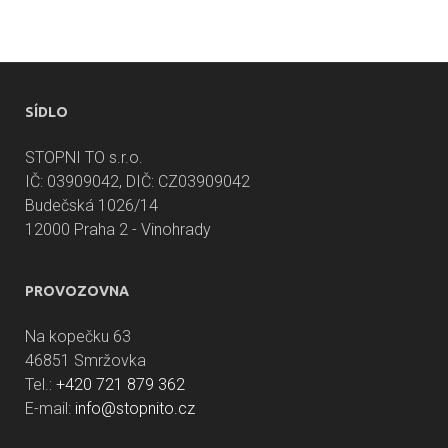
SÍDLO
STOPNI TO s.r.o.
IČ: 03909042, DIČ: CZ03909042
Budečská 1026/14
12000 Praha 2 - Vinohrady
PROVOZOVNA
Na kopečku 63
46851 Smržovka
Tel.:
+420 721 879 362
E-mail:
info@stopnito.cz