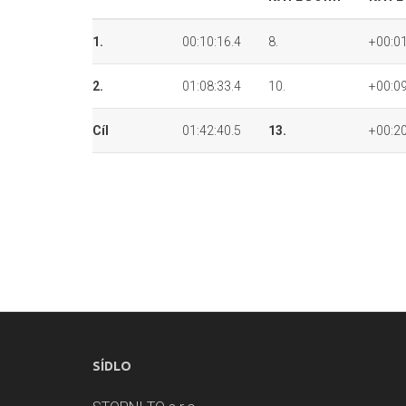
1.
00:10:16.4
8.
+00:01
2.
01:08:33.4
10.
+00:09
Cíl
01:42:40.5
13.
+00:20
SÍDLO