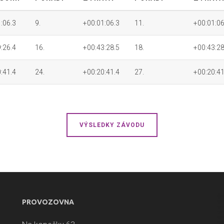
:06.3
9.
+00:01:06.3
11.
+00:01:06
:26.4
16.
+00:43:28.5
18.
+00:43:28
:41.4
24.
+00:20:41.4
27.
+00:20:41
VÝSLEDKY ZÁVODU
PROVOZOVNA