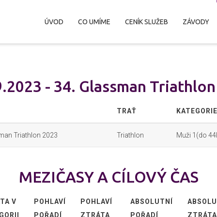
ÚVOD
CO UMÍME
CENÍK SLUŽEB
ZÁVODY
.2023 - 34. Glassman Triathlo
TRAŤ
KATEGORI
man Triathlon 2023
Triathlon
Muži 1(do 44l
MEZIČASY A CÍLOVÝ ČAS
TA V
POHLAVÍ
POHLAVÍ
ABSOLUTNÍ
ABSOLU
GORII
POŘADÍ
ZTRÁTA
POŘADÍ
ZTRÁTA