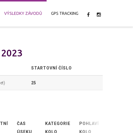
VÝSLEDKY ZÁVODŮ
GPS TRACKING
n 2023
E
STARTOVNÍ ČÍSLO
et)
25
TNÍ
ČAS
KATEGORIE
POHLAVÍ
ABSOLUTN
ÚSEKU
KOLO
KOLO
KOLO