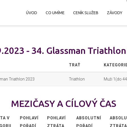
ÚVOD
CO UMÍME
CENÍK SLUŽEB
ZÁVODY
.2023 - 34. Glassman Triathlo
TRAŤ
KATEGORI
sman Triathlon 2023
Triathlon
Muži 1(do 44
MEZIČASY A CÍLOVÝ ČAS
TA V
POHLAVÍ
POHLAVÍ
ABSOLUTNÍ
ABSOLU
GORII
POŘADÍ
ZTRÁTA
POŘADÍ
ZTRÁTA