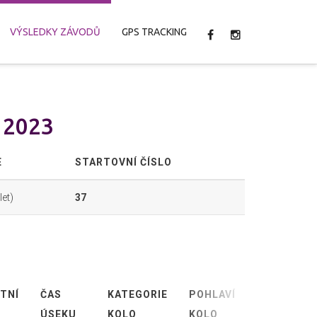
VÝSLEDKY ZÁVODŮ
GPS TRACKING
n 2023
E
STARTOVNÍ ČÍSLO
let)
37
TNÍ
ČAS
KATEGORIE
POHLAVÍ
ABSOLUTN
ÚSEKU
KOLO
KOLO
KOLO