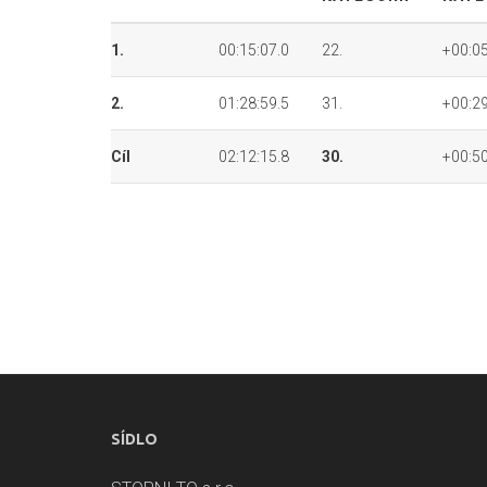
1.
00:15:07.0
22.
+00:05
2.
01:28:59.5
31.
+00:29
Cíl
02:12:15.8
30.
+00:50
SÍDLO