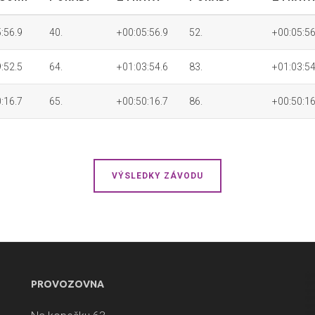
:56.9
40.
+00:05:56.9
52.
+00:05:56
:52.5
64.
+01:03:54.6
83.
+01:03:54
:16.7
65.
+00:50:16.7
86.
+00:50:16
VÝSLEDKY ZÁVODU
PROVOZOVNA