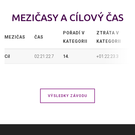
MEZIČASY A CÍLOVÝ ČAS
POŘADÍ V
ZTRÁTA V
P
MEZIČAS
ČAS
KATEGORII
KATEGORII
P
Cíl
02:21:22.7
14.
+01:22:23.3
14
VÝSLEDKY ZÁVODU