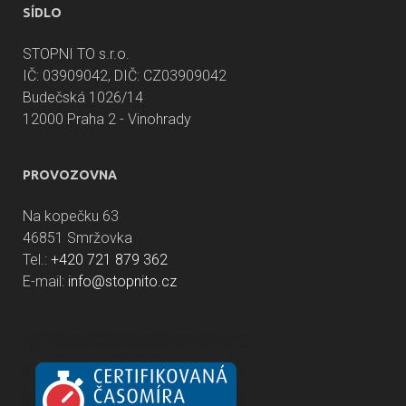
SÍDLO
STOPNI TO s.r.o.
IČ: 03909042, DIČ: CZ03909042
Budečská 1026/14
12000 Praha 2 - Vinohrady
PROVOZOVNA
Na kopečku 63
46851 Smržovka
Tel.:
+420 721 879 362
E-mail:
info@stopnito.cz