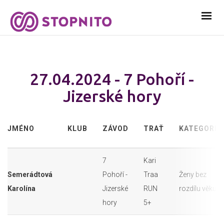
27.04.2024 - 7 Pohoří -
Jizerské hory
JMÉNO
KLUB
ZÁVOD
TRAŤ
KATEGORIE
7
Kari
Semerádtová
Pohoří -
Traa
Ženy bez
Karolína
Jizerské
RUN
rozdílu věku
hory
5+