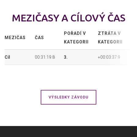
MEZIČASY A CÍLOVÝ ČAS
POŘADÍ V
ZTRÁTA V
P
MEZIČAS
ČAS
KATEGORII
KATEGORII
P
Cíl
00:31:19.8
3.
+00:03:37.9
3.
VÝSLEDKY ZÁVODU