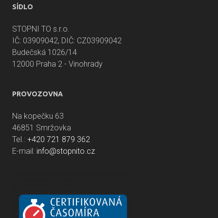
SÍDLO
STOPNI TO s.r.o.
IČ: 03909042, DIČ: CZ03909042
Budečská 1026/14
12000 Praha 2 - Vinohrady
PROVOZOVNA
Na kopečku 63
46851 Smržovka
Tel.:
+420 721 879 362
E-mail:
info@stopnito.cz