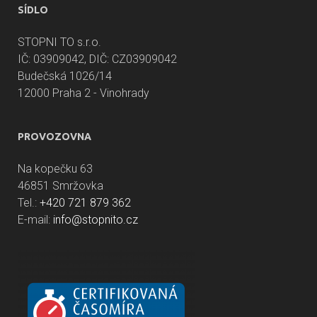
SÍDLO
STOPNI TO s.r.o.
IČ: 03909042, DIČ: CZ03909042
Budečská 1026/14
12000 Praha 2 - Vinohrady
PROVOZOVNA
Na kopečku 63
46851 Smržovka
Tel.:
+420 721 879 362
E-mail:
info@stopnito.cz