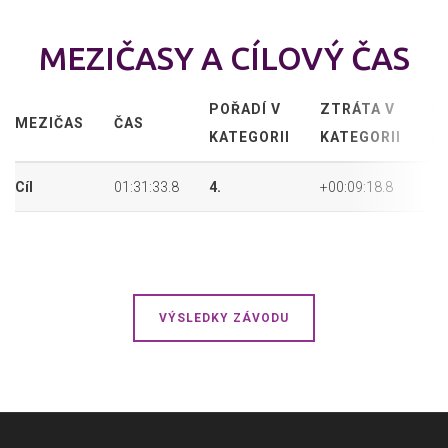
MEZIČASY A CÍLOVÝ ČAS
POŘADÍ V
ZTRÁTA V
P
MEZIČAS
ČAS
KATEGORII
KATEGORII
P
Cíl
01:31:33.8
4.
+00:09:18.8
4.
VÝSLEDKY ZÁVODU