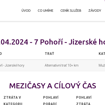
ÚVOD
CO UMÍME
CENÍK SLUŽEB
ZÁVODY
.04.2024 - 7 Pohoří - Jizerské h
D
TRAŤ
KA
í - Jizerské hory
Alternativní trať 10+ km
Muž
MEZIČASY A CÍLOVÝ ČAS
ZTRÁTA V
POHLAVÍ
POHLAVÍ
KATEGORII
POŘADÍ
ZTRÁTA