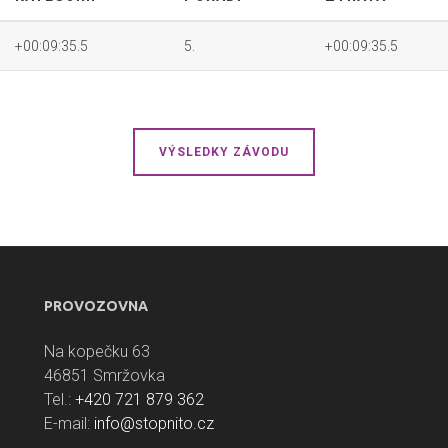
+00:09:35.5
5.
+00:09:35.5
VÝSLEDKY ZÁVODU
PROVOZOVNA
Na kopečku 63
46851 Smržovka
Tel.:
+420 721 879 362
E-mail:
info@stopnito.cz