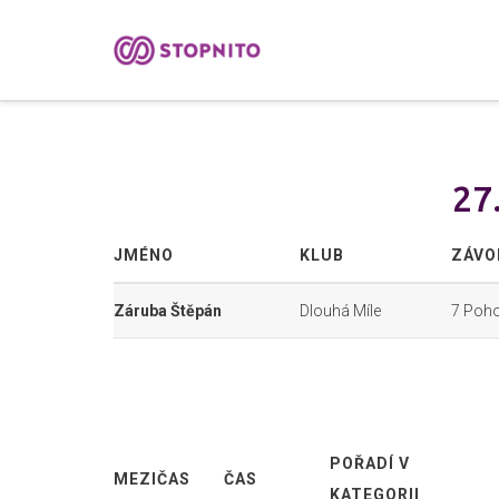
27
JMÉNO
KLUB
ZÁVO
Záruba Štěpán
Dlouhá Míle
7 Pohoř
POŘADÍ V
MEZIČAS
ČAS
KATEGORII