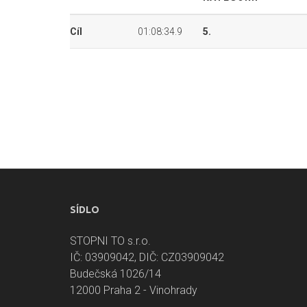
Cíl
01:08:34.9
5.
SÍDLO
STOPNI TO s.r.o.
IČ: 03909042, DIČ: CZ03909042
Budečská 1026/14
12000 Praha 2 - Vinohrady