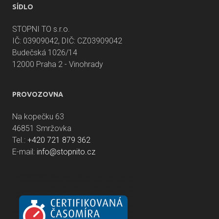
SÍDLO
STOPNI TO s.r.o.
IČ: 03909042, DIČ: CZ03909042
Budečská 1026/14
12000 Praha 2 - Vinohrady
PROVOZOVNA
Na kopečku 63
46851 Smržovka
Tel.:
+420 721 879 362
E-mail:
info@stopnito.cz