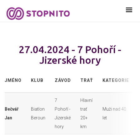
27.04.2024 - 7 Pohoří -
Jizerské hory
JMÉNO
KLUB
ZÁVOD
TRAŤ
KATEGORIE
7
Hlavní
Bečvář
Biatlon
Pohoří -
trať
Muži nad 40
Jan
Beroun
Jizerské
20+
let
hory
km