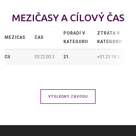
MEZIČASY A CÍLOVÝ ČAS
POŘADÍ V
ZTRÁTA V
P
MEZIČAS
ČAS
KATEGORII
KATEGORII
P
Cíl
03:22:00.3
21.
+01:23:18.3
34
VÝSLEDKY ZÁVODU